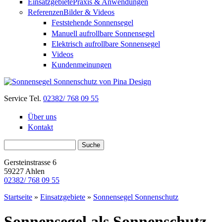
Einsatzgebiete
Praxis & Anwendungen
Referenzen
Bilder & Videos
Feststehende Sonnensegel
Manuell aufrollbare Sonnensegel
Elektrisch aufrollbare Sonnensegel
Videos
Kundenmeinungen
Service Tel.
02382/ 768 09 55
Über uns
Kontakt
Suchformular
Suche
Gersteinstrasse 6
59227 Ahlen
02382/ 768 09 55
Startseite
»
Einsatzgebiete
»
Sonnensegel Sonnenschutz
Sonnensegel als Sonnenschutz -