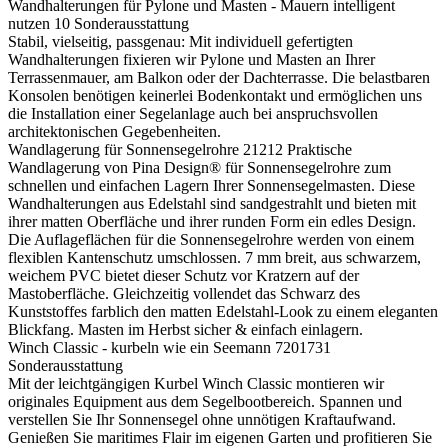
Wandhalterungen für Pylone und Masten - Mauern intelligent
nutzen
10
Sonderausstattung
Stabil, vielseitig, passgenau: Mit individuell gefertigten
Wandhalterungen fixieren wir Pylone und Masten an Ihrer
Terrassenmauer, am Balkon oder der Dachterrasse. Die belastbaren
Konsolen benötigen keinerlei Bodenkontakt und ermöglichen uns
die Installation einer Segelanlage auch bei anspruchsvollen
architektonischen Gegebenheiten.
Wandlagerung für Sonnensegelrohre
21212
Praktische
Wandlagerung von Pina Design® für Sonnensegelrohre zum
schnellen und einfachen Lagern Ihrer Sonnensegelmasten. Diese
Wandhalterungen aus Edelstahl sind sandgestrahlt und bieten mit
ihrer matten Oberfläche und ihrer runden Form ein edles Design.
Die Auflageflächen für die Sonnensegelrohre werden von einem
flexiblen Kantenschutz umschlossen. 7 mm breit, aus schwarzem,
weichem PVC bietet dieser Schutz vor Kratzern auf der
Mastoberfläche. Gleichzeitig vollendet das Schwarz des
Kunststoffes farblich den matten Edelstahl-Look zu einem eleganten
Blickfang. Masten im Herbst sicher & einfach einlagern.
Winch Classic - kurbeln wie ein Seemann
7201731
Sonderausstattung
Mit der leichtgängigen Kurbel Winch Classic montieren wir
originales Equipment aus dem Segelbootbereich. Spannen und
verstellen Sie Ihr Sonnensegel ohne unnötigen Kraftaufwand.
Genießen Sie maritimes Flair im eigenen Garten und profitieren Sie