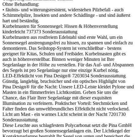
Ohne Behandlung:
• fäulnis- und witterungsresistent, widerstehen Pilzbefall - auch
Schimmelpilze, Insekten und andere Schädlinge - und sind äußerst
hart und beständig.
Kurbelmasten für Sonnensegel: Hissen & Höhenverstellung
kinderleicht
737373
Sonderausstattung
Kurbelmasten aus rostfreiem Edelstahl sind erste Wahl, um ein
Sonnensegel anstrengungsfrei zu hissen, zu spannen und einfach zu
demontieren. Das Seilstopp-System ist verschließbar - bestens
geeignet für Kitas, Schulen und Freibäder. Kurbelmasten gibt es
auch in höhenverstellbar. Binnen weniger Minuten ist Ihre
Segelanlage in der Höhe zu verstellen. Für das Auf- und Abspannen
des Segels ist pro Segelanlage nur eine einzige Kurbel nötig.
LED-Effektlicht von Pina Design®
7203034
Sonderausstattung
Günstig, langlebig, bruchsicher und ein optisches Highlight von
Pina Design® für die Nacht: Unsere LED-Leiste kleidet Pylone und
Masten in ein flimmerfreies Lichtkostüm. Geben Sie uns die
Chance, das Flair Ihrer Segelanlage mit dieser exquisiten
Illumination zu verfeinern. Praktischer Vorteil: Stechmücken und
Falter finden das umweltfreundliches Effektlicht nicht verlockend.
Licht am Mast - ein warmes Licht scheint in der Nacht
7201730
Sonderausstattung
Diese Leuchte aus schlagfestem Polycarbonat setzt die Pina GmbH
bevorzugt bei großen Sonnensegelanlagen ein. Der Lichtkegel der
Kontaktsparlampe bestrahlt Ihr Segel von unten und bereichert die