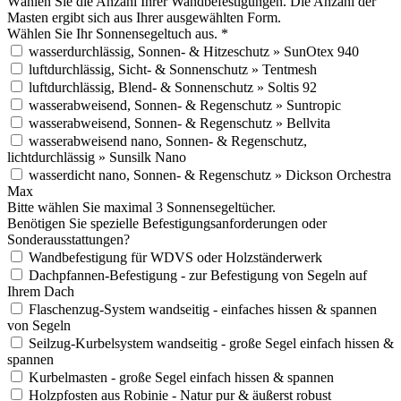
Wählen Sie die Anzahl Ihrer Wandbefestigungen. Die Anzahl der
Masten ergibt sich aus Ihrer ausgewählten Form.
Wählen Sie Ihr Sonnensegeltuch aus.
*
wasserdurchlässig, Sonnen- & Hitzeschutz » SunOtex 940
luftdurchlässig, Sicht- & Sonnenschutz » Tentmesh
luftdurchlässig, Blend- & Sonnenschutz » Soltis 92
wasserabweisend, Sonnen- & Regenschutz » Suntropic
wasserabweisend, Sonnen- & Regenschutz » Bellvita
wasserabweisend nano, Sonnen- & Regenschutz,
lichtdurchlässig » Sunsilk Nano
wasserdicht nano, Sonnen- & Regenschutz » Dickson Orchestra
Max
Bitte wählen Sie maximal 3 Sonnensegeltücher.
Benötigen Sie spezielle Befestigungsanforderungen oder
Sonderausstattungen?
Wandbefestigung für WDVS oder Holzständerwerk
Dachpfannen-Befestigung - zur Befestigung von Segeln auf
Ihrem Dach
Flaschenzug-System wandseitig - einfaches hissen & spannen
von Segeln
Seilzug-Kurbelsystem wandseitig - große Segel einfach hissen &
spannen
Kurbelmasten - große Segel einfach hissen & spannen
Holzpfosten aus Robinie - Natur pur & äußerst robust