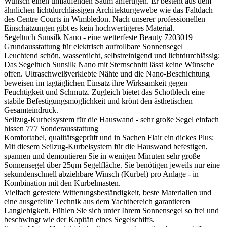
Wunsch einen umlaufenden Saum anfertigen. Er besteht aus dem
ähnlichen lichtdurchlässigen Architekturgewebe wie das Faltdach
des Centre Courts in Wimbledon. Nach unserer professionellen
Einschätzungen gibt es kein hochwertigeres Material.
Segeltuch Sunsilk Nano - eine wetterfeste Beauty
7203019
Grundausstattung für elektrisch aufrollbare Sonnensegel
Leuchtend schön, wasserdicht, selbstreinigend und lichtdurchlässig:
Das Segeltuch Sunsilk Nano mit Sternschnitt lässt keine Wünsche
offen. Ultraschweißverklebte Nähte und die Nano-Beschichtung
beweisen im tagtäglichen Einsatz ihre Wirksamkeit gegen
Feuchtigkeit und Schmutz. Zugleich bietet das Schotblech eine
stabile Befestigungsmöglichkeit und krönt den ästhetischen
Gesamteindruck.
Seilzug-Kurbelsystem für die Hauswand - sehr große Segel einfach
hissen
777
Sonderausstattung
Komfortabel, qualitätsgeprüft und in Sachen Flair ein dickes Plus:
Mit diesem Seilzug-Kurbelsystem für die Hauswand befestigen,
spannen und demontieren Sie in wenigen Minuten sehr große
Sonnensegel über 25qm Segelfläche. Sie benötigen jeweils nur eine
sekundenschnell abziehbare Winsch (Kurbel) pro Anlage - in
Kombination mit den Kurbelmasten.
Vielfach getestete Witterungsbeständigkeit, beste Materialien und
eine ausgefeilte Technik aus dem Yachtbereich garantieren
Langlebigkeit. Fühlen Sie sich unter Ihrem Sonnensegel so frei und
beschwingt wie der Kapitän eines Segelschiffs.