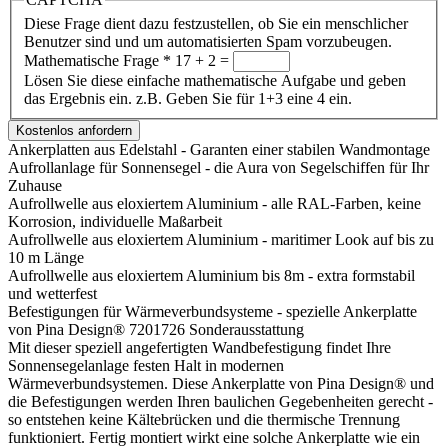
Diese Frage dient dazu festzustellen, ob Sie ein menschlicher
Benutzer sind und um automatisierten Spam vorzubeugen.
Mathematische Frage
*
17 + 2 =
Lösen Sie diese einfache mathematische Aufgabe und geben
das Ergebnis ein. z.B. Geben Sie für 1+3 eine 4 ein.
Ankerplatten aus Edelstahl - Garanten einer stabilen Wandmontage
Aufrollanlage für Sonnensegel - die Aura von Segelschiffen für Ihr
Zuhause
Aufrollwelle aus eloxiertem Aluminium - alle RAL-Farben, keine
Korrosion, individuelle Maßarbeit
Aufrollwelle aus eloxiertem Aluminium - maritimer Look auf bis zu
10 m Länge
Aufrollwelle aus eloxiertem Aluminium bis 8m - extra formstabil
und wetterfest
Befestigungen für Wärmeverbundsysteme - spezielle Ankerplatte
von Pina Design®
7201726
Sonderausstattung
Mit dieser speziell angefertigten Wandbefestigung findet Ihre
Sonnensegelanlage festen Halt in modernen
Wärmeverbundsystemen. Diese Ankerplatte von Pina Design® und
die Befestigungen werden Ihren baulichen Gegebenheiten gerecht -
so entstehen keine Kältebrücken und die thermische Trennung
funktioniert. Fertig montiert wirkt eine solche Ankerplatte wie ein