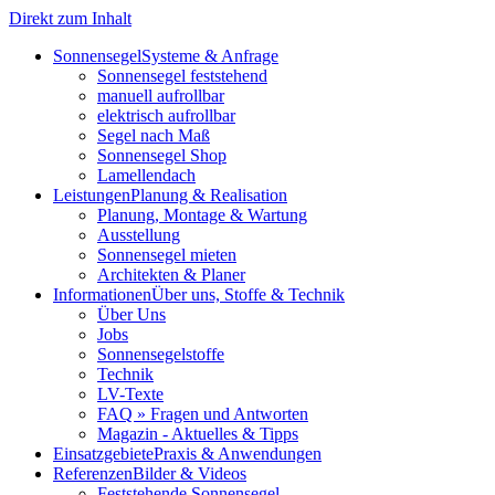
Direkt zum Inhalt
Sonnensegel
Systeme & Anfrage
Sonnensegel feststehend
manuell aufrollbar
elektrisch aufrollbar
Segel nach Maß
Sonnensegel Shop
Lamellendach
Leistungen
Planung & Realisation
Planung, Montage & Wartung
Ausstellung
Sonnensegel mieten
Architekten & Planer
Informationen
Über uns, Stoffe & Technik
Über Uns
Jobs
Sonnensegelstoffe
Technik
LV-Texte
FAQ » Fragen und Antworten
Magazin - Aktuelles & Tipps
Einsatzgebiete
Praxis & Anwendungen
Referenzen
Bilder & Videos
Feststehende Sonnensegel