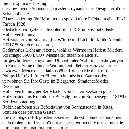
Sie die optimale Lösung.
Geschwungene Sonnensegelmasten - dynamisches Design, größere
Schattenfläche
Glanzlackierung für "Maritimo" - spektakuläre Effekte in allen RAL
Farben
1928
Gleitschienen-System - flexibler Sicht- & Sonnenschutz dank
Höhenverstellung
Heizstrahler von Solarmagic - Wärme und Licht für kühle Abende
7201735
Sonderausstattung
Gedämpftes Licht am Abend, wohlige Wärme im Herbst: Mit dem
Solamagic 5600 ECO+ Masthalter sitzen Sie auch zu
fortgeschrittener Jahres- und Uhrzeit unter Wohlfühl- bedingungen
im Freien. Seine optimale Wirkung entfaltet der Heizstrahler bei
etwa zwei Metern Installationshöhe. Erleben Sie die Kraft der
Philips HeLeN Infrarotröhren im heimischen Garten oder
verwöhnen Sie Ihre Gäste im Biergarten, Straßencafé oder
Restaurant.
Höhenverstellung per 3er Block - von echten Seebären getestet
Holzpfosten aus Robinie zur Befestigung von Sonnensegeln
181818
Sonderausstattung
Robinienpfosten zur Befestigung von Sonnensegeln in Kitas,
Schulen oder privaten Gärten.
Die mächtigen Holzpfosten lassen sich direkt in einem Fundament
einbetonieren und verschönern als geschwungene Holzstämme die
Umgebung mit naturnahem Charme.