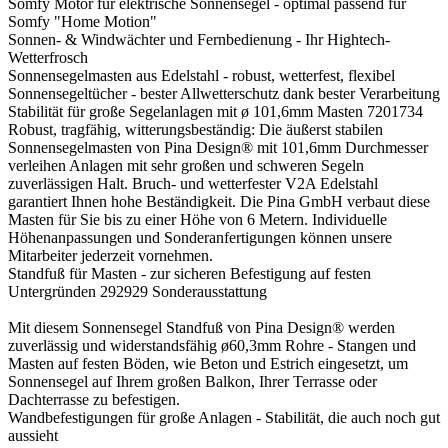
Somfy Motor für elektrische Sonnensegel - optimal passend für
Somfy "Home Motion"
Sonnen- & Windwächter und Fernbedienung - Ihr Hightech-
Wetterfrosch
Sonnensegelmasten aus Edelstahl - robust, wetterfest, flexibel
Sonnensegeltücher - bester Allwetterschutz dank bester Verarbeitung
Stabilität für große Segelanlagen mit ø 101,6mm Masten
7201734
Robust, tragfähig, witterungsbeständig: Die äußerst stabilen
Sonnensegelmasten von Pina Design® mit 101,6mm Durchmesser
verleihen Anlagen mit sehr großen und schweren Segeln
zuverlässigen Halt. Bruch- und wetterfester V2A Edelstahl
garantiert Ihnen hohe Beständigkeit. Die Pina GmbH verbaut diese
Masten für Sie bis zu einer Höhe von 6 Metern. Individuelle
Höhenanpassungen und Sonderanfertigungen können unsere
Mitarbeiter jederzeit vornehmen.
Standfuß für Masten - zur sicheren Befestigung auf festen
Untergründen
292929
Sonderausstattung
Mit diesem Sonnensegel Standfuß von Pina Design® werden
zuverlässig und widerstandsfähig ø60,3mm Rohre - Stangen und
Masten auf festen Böden, wie Beton und Estrich eingesetzt, um
Sonnensegel auf Ihrem großen Balkon, Ihrer Terrasse oder
Dachterrasse zu befestigen.
Wandbefestigungen für große Anlagen - Stabilität, die auch noch gut
aussieht