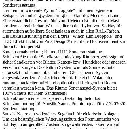
Sonderausstattung
Der maritim wirkende Pylon "Doppole" mit innenliegendem
Seilspeicher und Zugsystem bringt das Flair des Meeres an Land.
Eine erstaunliche Gesamthöhe von 6 Metern ist mit diesem Mast
problemlos realisierbar. Wir installieren den Pylon von Soliday für
automatisch aufrollbare Segelanlagen auch in allen RAL-Farben.
Die Luxusausführung mit den Extras "Winch zum Droppole" und
LED-Effekt-Licht von Pina Design® macht die Hochseeromantik in
Ihrem Garten perfekt.
Sandkastenabdeckung Rittmo
11111
Sonderausstattung
Schützen Sie mit der Sandkastenabdeckung Rittmo zuverlässig und
sicher Sandkästen vor Blätter, Katzen- bzw. Hundekot oder anderen
Verschmutzungen. Das Rittmo System wird als Sonnenschutz
eingesetzt und kann einfach über ein Gleitschienen-System
abgesenkt werden. Zusätzlichen Schutz bietet ein Volant, der
rundum angeklettert wird und optional mit Heringen im Boden
verankert werden kann. Das Rittmo Sonennsegel-System bietet
100% Schutz für Ihren Sandkasten!
Schraubfundamente - zeitsparend, beständig, betonlos
Schutzumrandung für Sunsilk Nano - Premiumqualität x 2
7203020
Sonderausstattung
Sunsilk Nano: ein vollendetes Segeltuch für elektrische Anlagen.
Um den bestmöglichen Witterungsschutz des Premiumtuchs von
Soliday im aufgerollten Zustand zu gewährleisten, lassen wir auf