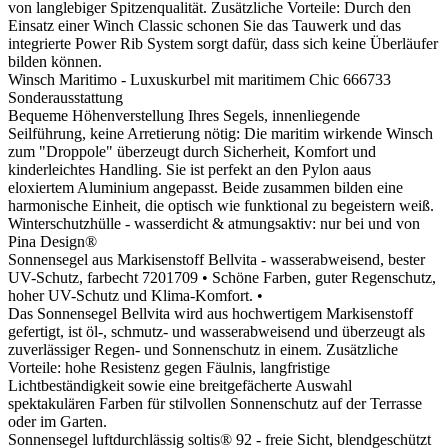
von langlebiger Spitzenqualität. Zusätzliche Vorteile: Durch den
Einsatz einer Winch Classic schonen Sie das Tauwerk und das
integrierte Power Rib System sorgt dafür, dass sich keine Überläufer
bilden können.
Winsch Maritimo - Luxuskurbel mit maritimem Chic
666733
Sonderausstattung
Bequeme Höhenverstellung Ihres Segels, innenliegende
Seilführung, keine Arretierung nötig: Die maritim wirkende Winsch
zum "Droppole" überzeugt durch Sicherheit, Komfort und
kinderleichtes Handling. Sie ist perfekt an den Pylon aaus
eloxiertem Aluminium angepasst. Beide zusammen bilden eine
harmonische Einheit, die optisch wie funktional zu begeistern weiß.
Winterschutzhülle - wasserdicht & atmungsaktiv: nur bei und von
Pina Design®
Sonnensegel aus Markisenstoff Bellvita - wasserabweisend, bester
UV-Schutz, farbecht
7201709
• Schöne Farben, guter Regenschutz,
hoher UV-Schutz und Klima-Komfort. •
Das Sonnensegel Bellvita wird aus hochwertigem Markisenstoff
gefertigt, ist öl-, schmutz- und wasserabweisend und überzeugt als
zuverlässiger Regen- und Sonnenschutz in einem. Zusätzliche
Vorteile: hohe Resistenz gegen Fäulnis, langfristige
Lichtbeständigkeit sowie eine breitgefächerte Auswahl
spektakulären Farben für stilvollen Sonnenschutz auf der Terrasse
oder im Garten.
Sonnensegel luftdurchlässig soltis® 92 - freie Sicht, blendgeschützt