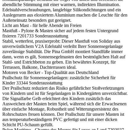
abendliche Stimmung mit einer warmen, indirekten Illumination.
Edelstahlverschraubungen, langlebige Silikondichtungen und ein
Auslegerarm aus eloxiertem Aluminium machen die Leuchte für den
Außeneinsatz besonders gut geeignet.
Licht am Mast - für helle Abende im Freien
Mastfuß - Pylone & Masten sicher auf jedem festen Untergrund
fixieren
7201733
Sonderausstattung
Stabil, wetterfest, praxiserprobt: Dieser Mastfuß von Soliday aus
unverwüstlichem V2A Edelstahl verleiht Ihrer Sonnensegelanlage
zuverlässige Stabilität. Die Pina GmbH montiert Standfüße immer
dann, wenn es gilt, Sonnensegelmasten den bestmöglichen Halt auf
Stahl- und Estrichbeton zu geben. Ein bewährtes Konzept, für
Terrassen, Balkone, Dachterrassen ideal.
Motoren von Becker - Top-Qualität aus Deutschland
Prallschutz für Sonnensegelanlagen: zusätzliche Sicherheit für
Kinder
33344
Sonderausstattung
Der Prallschutz reduziert das Risiko gefährlicher Stoßverletzungen
von Kindern und ist für Segelanlagen in Kindergärten unverzichtbar.
Die Signalfarbe Gelb erleichtert den Kindern zusätzlich das
Ausweichen der Masten beim Spiel, während sich die Erwachsenen
über einfache Montage, Robustheit und Witterungsresistenz des
Rohrschutzes freuen können. Der Prallschutz für unsere Masten ist
aus temperaturbeständigem PVC gefertigt und mit einer dicken
Schicht PU-Schaum gefüllt.
Pylon Maritimo - Charme des Meeres für Luxus an Land
7203027