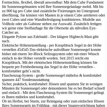
Formschön, flexibel, überall anwendbar: Mit dem Cube Fundament
für Sonnensegelmasten wird Ihre Sonnensegelanlage mobil. Mit bis
zu 900 kg pro Cube sind zusätzliche Fixierungen im Untergrund
überflüssig. Sie können vier Masten in je einem Cube arretieren oder
zwei Cubes und eine Wandbefestigung kombinieren. Modelle aus
Vollholz oder als Gabione stehen zur Auswahl. Zusätzlich fertigen
wir gerne eine Stoffauflage für die Oberseite als stilvollen Eye-
Catcher an.
Elegante Pylone aus Edelstahl - Der klügere Hightech-Mast gibt
nach.
Elektrische Höheneinstellung - per Knopfdruck Segel in der Höhe
verstellen
454545
Das elektrische aufrollbare Sonnensegel konnte
bisher mit einem 3er-Block Seilzugsystem oder mit einer Winsch
einfach in der Höher verstellt werden. Seit 2015 reicht ein
Knopfdruck. Mit der elektrischen Höheneinstellung können Sie
bequem per Fernbedienung das Segel in der Höhe verstellen -
komfortabler geht´s nicht.
Flaschenzug-System - große Sonnensegel mühelos & komfortabel
spannen
447
Sonderausstattung
Sicher, praktisch, komfortabel: Hissen und spannen Sie in wenigen
Minuten ihr Sonnensegel oder demontieren Sie es bei Bedarf schnell
und einfach - Mit dem Flaschenzug-System für Sonnensegel gelingt
es Ihnen mühelos und komfortabel.
Ob im Herbst, bei Sturm, zur Reinigung oder zum einfachen Hissen
Ihres Sonnensegels im Frühling - mit dieser Spannvorrichtung haben