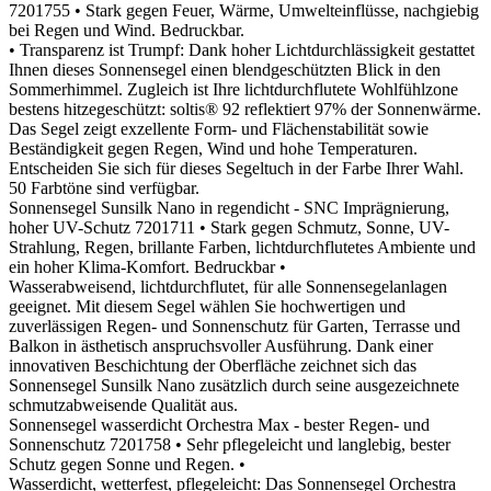
7201755
• Stark gegen Feuer, Wärme, Umwelteinflüsse, nachgiebig
bei Regen und Wind. Bedruckbar.
• Transparenz ist Trumpf: Dank hoher Lichtdurchlässigkeit gestattet
Ihnen dieses Sonnensegel einen blendgeschützten Blick in den
Sommerhimmel. Zugleich ist Ihre lichtdurchflutete Wohlfühlzone
bestens hitzegeschützt: soltis® 92 reflektiert 97% der Sonnenwärme.
Das Segel zeigt exzellente Form- und Flächenstabilität sowie
Beständigkeit gegen Regen, Wind und hohe Temperaturen.
Entscheiden Sie sich für dieses Segeltuch in der Farbe Ihrer Wahl.
50 Farbtöne sind verfügbar.
Sonnensegel Sunsilk Nano in regendicht - SNC Imprägnierung,
hoher UV-Schutz
7201711
• Stark gegen Schmutz, Sonne, UV-
Strahlung, Regen, brillante Farben, lichtdurchflutetes Ambiente und
ein hoher Klima-Komfort. Bedruckbar •
Wasserabweisend, lichtdurchflutet, für alle Sonnensegelanlagen
geeignet. Mit diesem Segel wählen Sie hochwertigen und
zuverlässigen Regen- und Sonnenschutz für Garten, Terrasse und
Balkon in ästhetisch anspruchsvoller Ausführung. Dank einer
innovativen Beschichtung der Oberfläche zeichnet sich das
Sonnensegel Sunsilk Nano zusätzlich durch seine ausgezeichnete
schmutzabweisende Qualität aus.
Sonnensegel wasserdicht Orchestra Max - bester Regen- und
Sonnenschutz
7201758
• Sehr pflegeleicht und langlebig, bester
Schutz gegen Sonne und Regen. •
Wasserdicht, wetterfest, pflegeleicht: Das Sonnensegel Orchestra