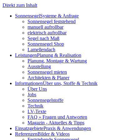
Direkt zum Inhalt
Sonnensegel
Systeme & Anfrage
Sonnensegel feststehend
manuell aufrollbar
elektrisch aufrollbar
Segel nach Maß
Sonnensegel Shop
Lamellendach
Leistungen
Planung & Realisation
Planung, Montage & Wartung
Ausstellung
Sonnensegel mieten
Architekten & Planer
Informationen
Über uns, Stoffe & Technik
Über Uns
Jobs
Sonnensegelstoffe
Technik
LV-Texte
FAQ » Fragen und Antworten
Magazin - Aktuelles & Tipps
Einsatzgebiete
Praxis & Anwendungen
Referenzen
Bilder & Videos
Feststehende Sonnensegel