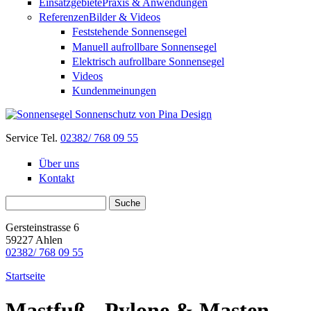
Einsatzgebiete
Praxis & Anwendungen
Referenzen
Bilder & Videos
Feststehende Sonnensegel
Manuell aufrollbare Sonnensegel
Elektrisch aufrollbare Sonnensegel
Videos
Kundenmeinungen
Service Tel.
02382/ 768 09 55
Über uns
Kontakt
Suchformular
Suche
Gersteinstrasse 6
59227 Ahlen
02382/ 768 09 55
Startseite
Mastfuß - Pylone & Masten