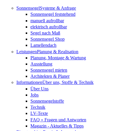
Direkt zum Inhalt
Sonnensegel
Systeme & Anfrage
Sonnensegel feststehend
manuell aufrollbar
elektrisch aufrollbar
Segel nach Maß
Sonnensegel Shop
Lamellendach
Leistungen
Planung & Realisation
Planung, Montage & Wartung
Ausstellung
Sonnensegel mieten
Architekten & Planer
Informationen
Über uns, Stoffe & Technik
Über Uns
Jobs
Sonnensegelstoffe
Technik
LV-Texte
FAQ » Fragen und Antworten
Magazin - Aktuelles & Tipps