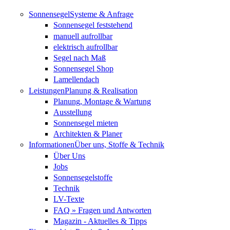
Direkt zum Inhalt
Sonnensegel
Systeme & Anfrage
Sonnensegel feststehend
manuell aufrollbar
elektrisch aufrollbar
Segel nach Maß
Sonnensegel Shop
Lamellendach
Leistungen
Planung & Realisation
Planung, Montage & Wartung
Ausstellung
Sonnensegel mieten
Architekten & Planer
Informationen
Über uns, Stoffe & Technik
Über Uns
Jobs
Sonnensegelstoffe
Technik
LV-Texte
FAQ » Fragen und Antworten
Magazin - Aktuelles & Tipps