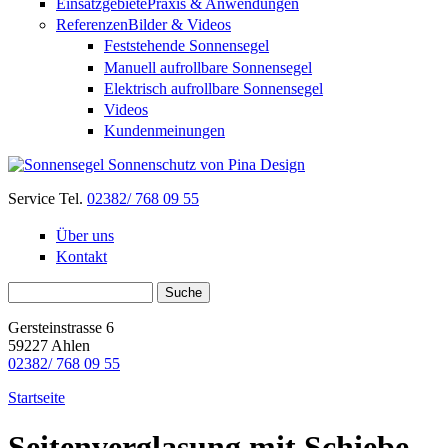
Einsatzgebiete
Praxis & Anwendungen
Referenzen
Bilder & Videos
Feststehende Sonnensegel
Manuell aufrollbare Sonnensegel
Elektrisch aufrollbare Sonnensegel
Videos
Kundenmeinungen
Service Tel.
02382/ 768 09 55
Über uns
Kontakt
Suchformular
Suche
Gersteinstrasse 6
59227 Ahlen
02382/ 768 09 55
Startseite
Seitenverglasung mit Schiebe-