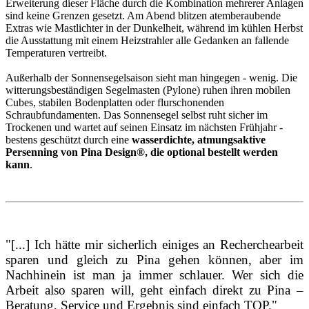
Erweiterung dieser Fläche durch die Kombination mehrerer Anlagen
sind keine Grenzen gesetzt. Am Abend blitzen atemberaubende
Extras wie Mastlichter in der Dunkelheit, während im kühlen Herbst
die Ausstattung mit einem Heizstrahler alle Gedanken an fallende
Temperaturen vertreibt.
Außerhalb der Sonnensegelsaison sieht man hingegen - wenig. Die
witterungsbeständigen Segelmasten (Pylone) ruhen ihren mobilen
Cubes, stabilen Bodenplatten oder flurschonenden
Schraubfundamenten. Das Sonnensegel selbst ruht sicher im
Trockenen und wartet auf seinen Einsatz im nächsten Frühjahr -
bestens geschützt durch eine
wasserdichte, atmungsaktive
Persenning von Pina Design®, die optional bestellt werden
kann
.
"[...] Ich hätte mir sicherlich einiges an Recherchearbeit
sparen und gleich zu Pina gehen können, aber im
Nachhinein ist man ja immer schlauer. Wer sich die
Arbeit also sparen will, geht einfach direkt zu Pina –
Beratung, Service und Ergebnis sind einfach TOP."