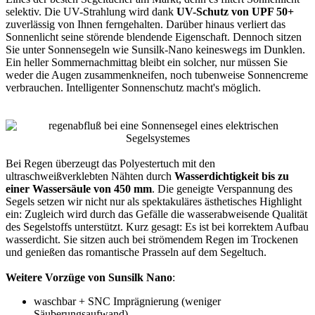
selektiv. Die UV-Strahlung wird dank
UV-Schutz von UPF 50+
zuverlässig von Ihnen ferngehalten. Darüber hinaus verliert das
Sonnenlicht seine störende blendende Eigenschaft. Dennoch sitzen
Sie unter Sonnensegeln wie Sunsilk-Nano keineswegs im Dunklen.
Ein heller Sommernachmittag bleibt ein solcher, nur müssen Sie
weder die Augen zusammenkneifen, noch tubenweise Sonnencreme
verbrauchen. Intelligenter Sonnenschutz macht's möglich.
Bei Regen überzeugt das Polyestertuch mit den
ultraschweißverklebten Nähten durch
Wasserdichtigkeit bis zu
einer Wassersäule von 450 mm
. Die geneigte Verspannung des
Segels setzen wir nicht nur als spektakuläres ästhetisches Highlight
ein: Zugleich wird durch das Gefälle die wasserabweisende Qualität
des Segelstoffs unterstützt. Kurz gesagt: Es ist bei korrektem Aufbau
wasserdicht. Sie sitzen auch bei strömendem Regen im Trockenen
und genießen das romantische Prasseln auf dem Segeltuch.
Weitere Vorzüge von Sunsilk Nano
:
waschbar + SNC Imprägnierung (weniger
Säuberungsaufwand)