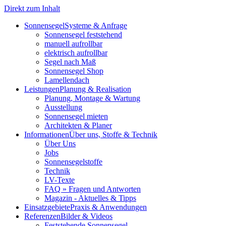
Direkt zum Inhalt
Sonnensegel
Systeme & Anfrage
Sonnensegel feststehend
manuell aufrollbar
elektrisch aufrollbar
Segel nach Maß
Sonnensegel Shop
Lamellendach
Leistungen
Planung & Realisation
Planung, Montage & Wartung
Ausstellung
Sonnensegel mieten
Architekten & Planer
Informationen
Über uns, Stoffe & Technik
Über Uns
Jobs
Sonnensegelstoffe
Technik
LV-Texte
FAQ » Fragen und Antworten
Magazin - Aktuelles & Tipps
Einsatzgebiete
Praxis & Anwendungen
Referenzen
Bilder & Videos
Feststehende Sonnensegel